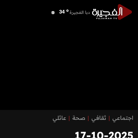
o
دبا الفجيرة
34
o
مسافي
34
o
الشارقة
39
o
عجمان
40
o
أم القيوين
40
o
راس الخيمة
40
o
الفجيرة
33
اجتماعي
ثقافي
صحة
عائلي
17-10-2025