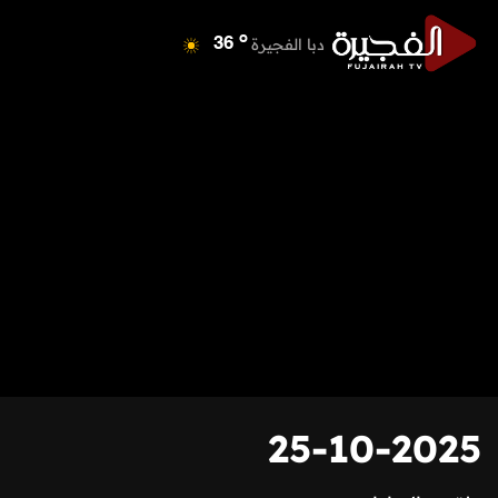
o
دبا الفجيرة
36
o
مسافي
36
o
الشارقة
40
o
عجمان
40
o
أم القيوين
39
o
راس الخيمة
40
o
الفجيرة
35
25-10-2025