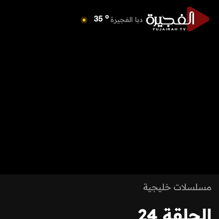
o
دبا الفجيرة
35
o
مسافي
35
o
الشارقة
41
o
عجمان
40
o
أم القيوين
39
o
راس الخيمة
39
o
الفجيرة
34
مسلسلات خليجية
الحلقة 24