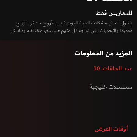
للمعاريس فقط
يتناول العمل مشكلات الحياة الزوجية بين الأزواج حديثي الزواج
تحديدا والتحديات التي تواجه كل منهم على نحو مختلف، ويناقش
العمل ذلك الاختلاف بين الشخصيات واختلاف طريقة التفكير
وطريقة التربية لشخصين آتيا من منازل ذات أجواء مختلفة والتقيا
المزيد من المعلومات
ضمن رابط الزواج وما يواجهه الأزواج من مشاكل في بداية الزواج
وتطور هذه المشاكل مع مرور الوقت.
عدد الحلقات:
30
بطولة: هيا عبد السلام، بشار الشطي، فؤاد علي، ريم ارحمه، ساره
صلاح، ميثم بدر، جنى الفيلجاوي، شهاب حاجيه
مسلسلات خليجية
أوقات العرض