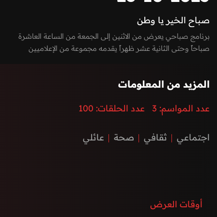
صباح الخير يا وطن
برنامج صباحي يعرض من الاثنين إلى الجمعة من الساعة العاشرة
صباحاً وحتى الثانية عشر ظهراً يقدمه مجموعة من الإعلاميين
بفقرات متميزة بين الاستوديو والخارج، يسلط الضوء على كل ما يعني
الأسرة بمزيج مميز بين العادات والتقاليد والتقدم والتطور الذي
المزيد من المعلومات
تشهده إمارة الفجيرة ودولة الإمارات العربية المتحدة، نستضيف من
خلاله ضيوف مميزون يتحدثون عن الطب، الفن، التكنولوجيا،
عدد المواسم:
3
عدد الحلقات:
100
المغامرات، السنع الإماراتي والفعاليات.
اجتماعي
ثقافي
صحة
عائلي
أوقات العرض