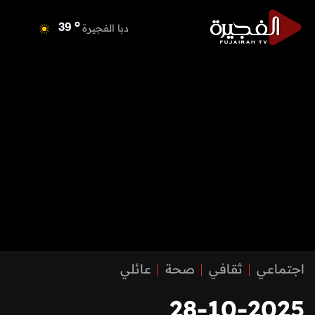
o
دبا الفجيرة
39
o
مسافي
39
o
الشارقة
41
o
عجمان
40
o
أم القيوين
40
o
راس الخيمة
40
o
الفجيرة
38
اجتماعي
ثقافي
صحة
عائلي
28-10-2025