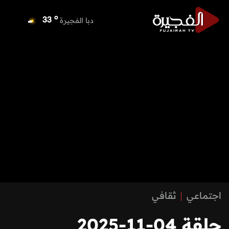
o
دبا الفجيرة
33
o
مسافي
33
o
الشارقة
33
o
عجمان
33
o
أم القيوين
33
o
راس الخيمة
34
o
الفجيرة
33
اجتماعي
ثقافي
حلقة 04-11-2025