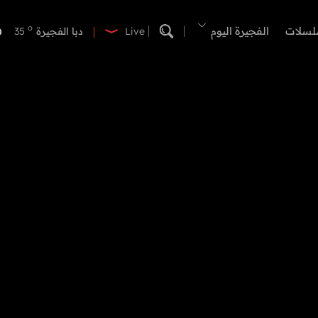
o
دبي
38
o
لسلات
الفجيرة اليوم
دبا الفجيرة
35
Live
o
مسافي
35
o
الشارقة
37
o
عجمان
37
o
أم القيوين
37
o
راس الخيمة
37
o
الفجيرة
34