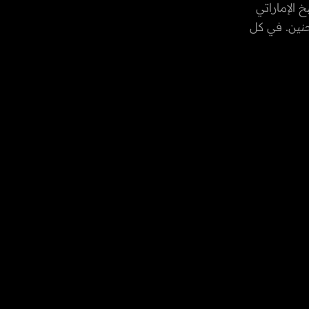
 الإماراتي
حنين. في كل
، وتستكشف
كل مجتمع.