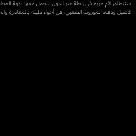
ستنطلق الأم مريم في رحلة عبر الدول، تحمل معها نكهة المطبخ
الأصيل ودفء الموروث الشعبي، في أجواء مليئة بالمغامرة وال
محطة، تدخل مطابخ النساء في تلك البلدان، تشاركهن الطهي
معهن العادات، التقاليد، الأزياء الشعبية، وأسلوب الحياة داخل 