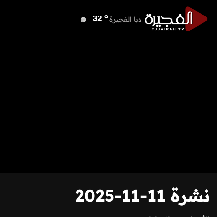
o
دبا الفجيرة
32
o
مسافي
32
o
الشارقة
39
o
عجمان
40
o
أم القيوين
40
o
راس الخيمة
40
o
الفجيرة
32
نشرة 11-11-2025