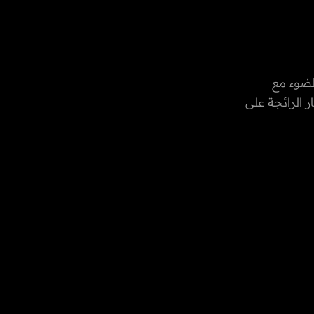
لضوء مع
 الرائجة على
ها السيادية،
ع في امارة
من خلال الـ
 في المجال