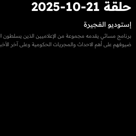
حلقة 21-10-2025
إستوديو الفجيرة
برنامج مسائي يقدمه مجموعة من الإعلاميين الذين يسلطون ا
ضيوفهم على أهم الاحداث والمجريات الحكومية وعلى آخر الأخبار
مواقع التواصل الاجتماعي في دولة الإمارات العربية المتحدة، من
التكنولوجية، الاقتصادية، الفنية وغيرها. كما يعكس صوت الشار
الفجيرة من خلال إشراك المواطنين والمقيمين بفقرات البرنامج 
Vox-pop و يستضيف البرنامج نخبة من الشخصيات المميزة
الرياضي والفني والحكومي بطابع حواري مميز وشيق.