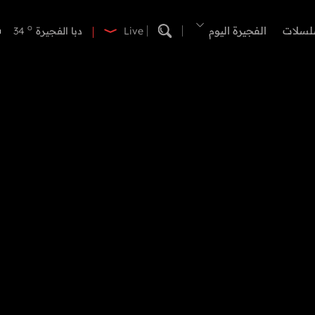
o
دبي
40
o
لسلات
الفجيرة اليوم
دبا الفجيرة
34
Live
o
مسافي
34
o
الشارقة
40
o
عجمان
40
o
أم القيوين
40
o
راس الخيمة
41
o
الفجيرة
33