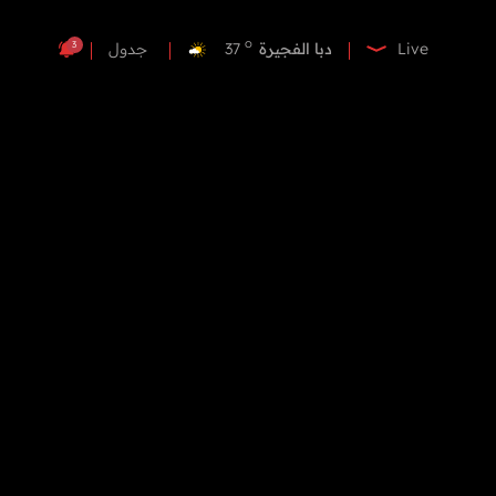
o
دبي
37
o
دبا الفجيرة
37
3
Live
جدول
o
مسافي
37
o
الشارقة
37
o
عجمان
36
o
أم القيوين
36
o
راس الخيمة
36
o
الفجيرة
36