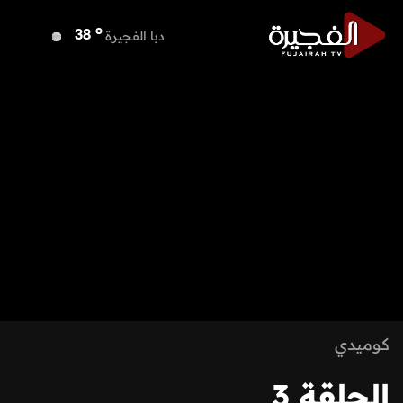
o
دبي
38
o
دبا الفجيرة
38
o
مسافي
38
o
الشارقة
37
o
عجمان
37
o
أم القيوين
37
o
راس الخيمة
39
o
الفجيرة
37
كوميدي
الحلقة 3