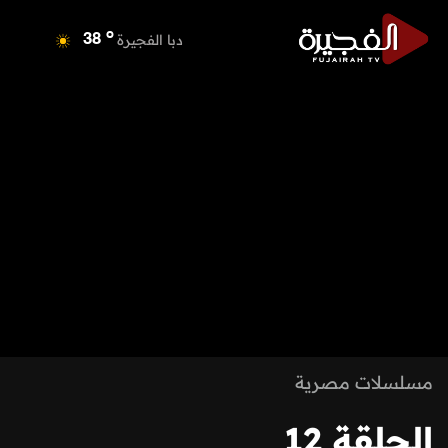
o
دبي
38
o
دبا الفجيرة
38
o
مسافي
38
o
الشارقة
39
o
عجمان
39
o
أم القيوين
38
o
راس الخيمة
40
o
الفجيرة
37
مسلسلات مصرية
الحلقة 12