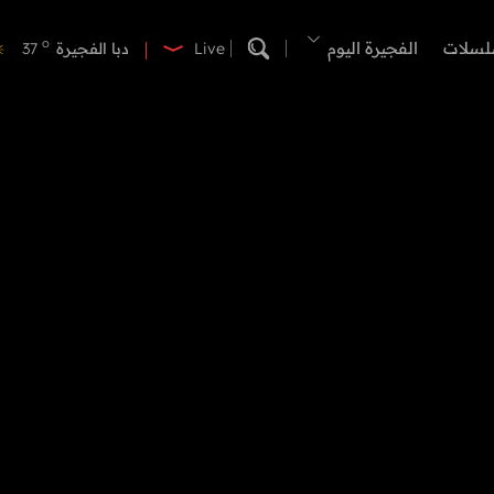
o
دبي
39
o
لسلات
الفجيرة اليوم
دبا الفجيرة
37
Live
o
مسافي
37
o
الشارقة
42
o
عجمان
40
o
أم القيوين
40
o
راس الخيمة
39
o
الفجيرة
35