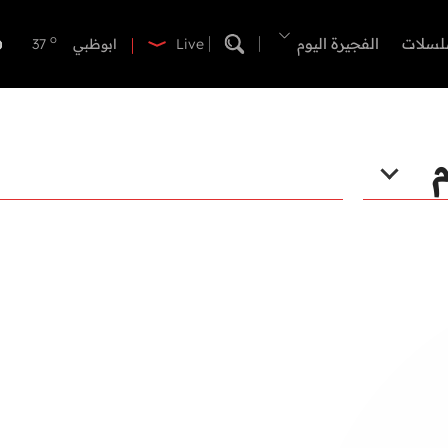
o
الفجيرة
34
o
لسلات
الفجيرة اليوم
ابوظبي
37
Live
o
دبي
38
o
دبا الفجيرة
35
o
مسافي
35
م
o
الشارقة
37
o
عجمان
37
o
أم القيوين
37
o
راس الخيمة
37
o
الفجيرة
34