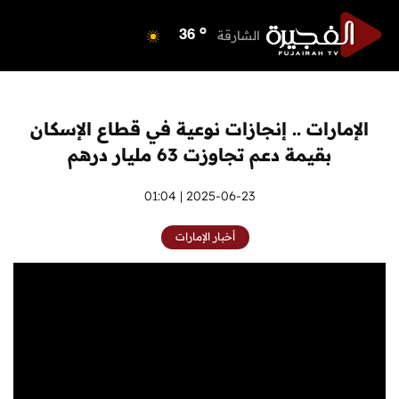
مسافي
34
o
الشارقة
36
o
عجمان
36
o
أم القيوين
36
o
راس الخيمة
36
الإمارات .. إنجازات نوعية في قطاع الإسكان
o
الفجيرة
33
بقيمة دعم تجاوزت 63 مليار درهم
2025-06-23 | 01:04
أخبار الإمارات