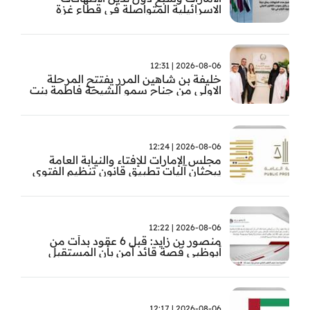
الاسرائيلية المتواصلة في قطاع غزة
2026-08-06 | 12:31
خليفة بن شاهين المرر يفتتح المرحلة
الاولى من جناح سمو الشيخة فاطمة بنت
مبارك للجراحة النسائية والتوليد في
مستشفى المقاصد
2026-08-06 | 12:24
مجلس الإمارات للإفتاء والنيابة العامة
يبحثان آليات تطبيق قانون تنظيم الفتوى
وضبط المخالفات
2026-08-06 | 12:22
منصور بن زايد: قبل 6 عقود بدأت من
أبوظبي قصة قائد آمن بأن المستقبل
يُصنع بالإرادة والعمل
2026-08-06 | 12:17