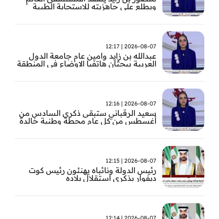
ويطلع على جاهزيته للاستجابة الطبية
الطارئة
2026-08-07 | 12:17
عبدالله بن زايد وامين عام جامعة الدول
العربية يبحثان هاتفيا الاوضاع في المنطقة
2026-08-07 | 12:16
سعيد الرقباني ستبقى ذكرى السادس من
أغسطس من كل عام محطة وطنية خالدة
في تاريخ الإمارات نستحضر فيها بفخر رؤية
الوالد المؤسس
2026-08-07 | 12:15
رئيس الدولة ونائباه يهنئون رئيس كوت
ديفوار بذكرى استقلال بلاده
2026-08-07 | 12:14