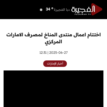
o
دبي
40
o
دبا الفجيرة
34
o
مسافي
34
o
الشارقة
39
o
عجمان
39
اختتام اعمال منتدى المناخ لمصرف الامارات
o
أم القيوين
40
المركزي
o
راس الخيمة
39
o
الفجيرة
2025-06-27 | 12:31
32
أخبار الإمارات