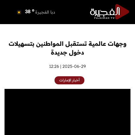
o
دبي
39
o
دبا الفجيرة
38
o
مسافي
38
o
الشارقة
40
o
عجمان
39
وجهات عالمية تستقبل المواطنين بتسهيلات
o
أم القيوين
39
دخول جديدة
o
راس الخيمة
40
o
الفجيرة
2025-06-29 | 12:26
37
أخبار الإمارات