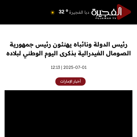
o
دبي
36
o
دبا الفجيرة
32
o
مسافي
32
o
الشارقة
32
o
عجمان
32
رئيس الدولة ونائباه يهنئون رئيس جمهورية
o
أم القيوين
34
الصومال الفيدرالية بذكرى اليوم الوطني لبلاده
o
راس الخيمة
33
o
الفجيرة
2025-07-01 | 12:13
32
أخبار الإمارات