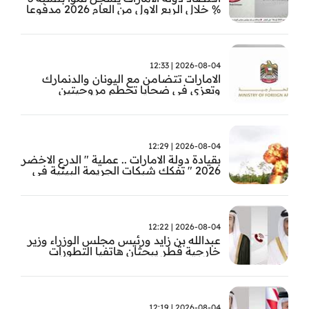
% خلال الربع الاول من العام 2026 مدفوعا
بأداء القطاعات غير النفطية
2026-08-04 | 12:33
الامارات تتضامن مع اليونان والدنمارك
وتعزي في ضحايا تحطم مروحيتين
2026-08-04 | 12:29
بقيادة دولة الامارات .. عملية " الدرع الاخضر
2026 " تفكك شبكات الجريمة البيئية في
حوض الامازون
2026-08-04 | 12:22
عبدالله بن زايد ورئيس مجلس الوزراء وزير
خارجية قطر يبحثان هاتفيا التطورات
الاقليمية
2026-08-04 | 12:19