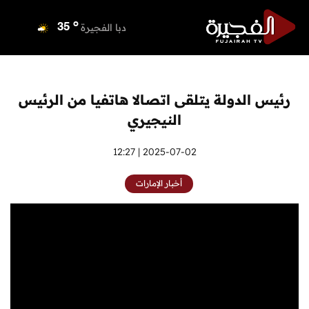
o
دبي
36
o
دبا الفجيرة
35
o
مسافي
35
o
الشارقة
36
o
عجمان
35
رئيس الدولة يتلقى اتصالا هاتفيا من الرئيس
o
أم القيوين
36
النيجيري
o
راس الخيمة
34
o
الفجيرة
2025-07-02 | 12:27
33
أخبار الإمارات