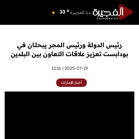
o
دبي
36
o
دبا الفجيرة
33
o
مسافي
33
o
الشارقة
34
o
عجمان
34
رئيس الدولة ورئيس المجر يبحثان في
o
أم القيوين
34
بودابست تعزيز علاقات التعاون بين البلدين
o
راس الخيمة
35
o
الفجيرة
2025-07-19 | 12:16
32
أخبار الإمارات