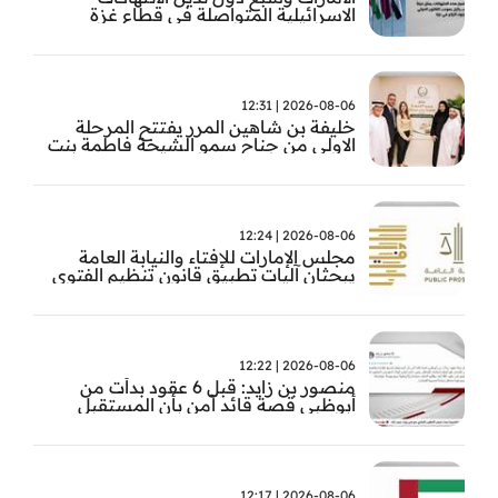
الاسرائيلية المتواصلة في قطاع غزة
2026-08-06 | 12:31
خليفة بن شاهين المرر يفتتح المرحلة
الاولى من جناح سمو الشيخة فاطمة بنت
مبارك للجراحة النسائية والتوليد في
مستشفى المقاصد
2026-08-06 | 12:24
مجلس الإمارات للإفتاء والنيابة العامة
يبحثان آليات تطبيق قانون تنظيم الفتوى
وضبط المخالفات
2026-08-06 | 12:22
منصور بن زايد: قبل 6 عقود بدأت من
أبوظبي قصة قائد آمن بأن المستقبل
يُصنع بالإرادة والعمل
2026-08-06 | 12:17