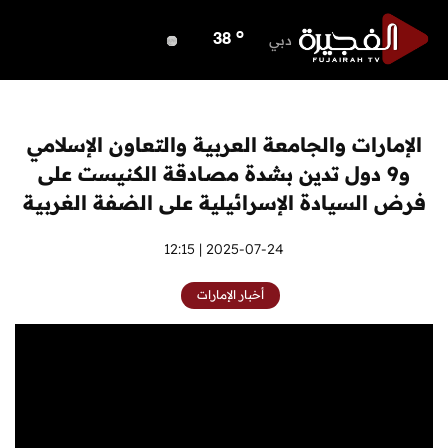
o
ابوظبي
37
o
دبي
38
o
دبا الفجيرة
35
o
مسافي
35
o
الشارقة
37
الإمارات والجامعة العربية والتعاون الإسلامي
o
عجمان
37
و9 دول تدين بشدة مصادقة الكنيست على
o
أم القيوين
37
فرض السيادة الإسرائيلية على الضفة الغربية
o
راس الخيمة
37
o
2025-07-24 | 12:15
الفجيرة
34
أخبار الإمارات