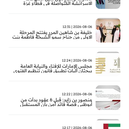
الاسرائيلية المتواصلة في قطاع غزة
2026-08-06 | 12:31
خليفة بن شاهين المرر يفتتح المرحلة
الاولى من جناح سمو الشيخة فاطمة بنت
مبارك للجراحة النسائية والتوليد في
مستشفى المقاصد
2026-08-06 | 12:24
مجلس الإمارات للإفتاء والنيابة العامة
يبحثان آليات تطبيق قانون تنظيم الفتوى
وضبط المخالفات
2026-08-06 | 12:22
منصور بن زايد: قبل 6 عقود بدأت من
أبوظبي قصة قائد آمن بأن المستقبل
يُصنع بالإرادة والعمل
2026-08-06 | 12:17