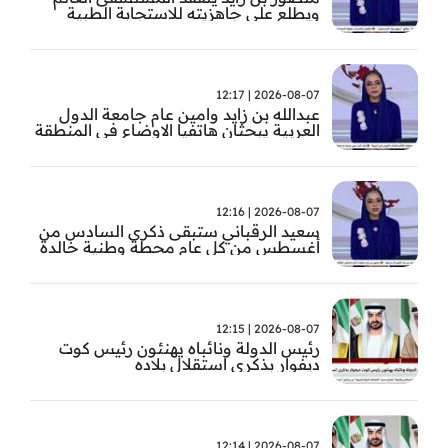
ويطلع على جاهزيته للاستجابة الطبية
الطارئة
2026-08-07 | 12:17
عبدالله بن زايد وامين عام جامعة الدول
العربية يبحثان هاتفيا الاوضاع في المنطقة
2026-08-07 | 12:16
سعيد الرقباني ستبقى ذكرى السادس من
أغسطس من كل عام محطة وطنية خالدة
في تاريخ الإمارات نستحضر فيها بفخر رؤية
الوالد المؤسس
2026-08-07 | 12:15
رئيس الدولة ونائباه يهنئون رئيس كوت
ديفوار بذكرى استقلال بلاده
2026-08-07 | 12:14