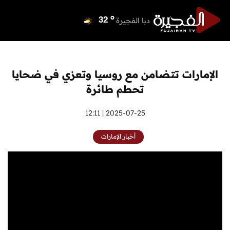
o
دبي
36
o
دبا الفجيرة
32
o
مسافي
32
o
الشارقة
36
o
عجمان
34
الإمارات تتضامن مع روسيا وتعزي في ضحايا
o
أم القيوين
34
تحطم طائرة
o
راس الخيمة
34
o
الفجيرة
2025-07-25 | 12:11
32
أخبار الإمارات