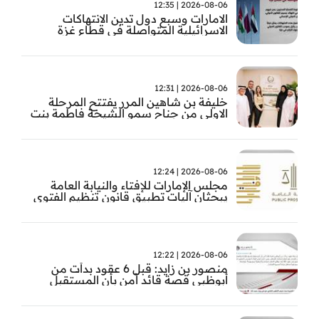
2026-08-06 | 12:35
الامارات وسبع دول تدين الانتهاكات
الاسرائيلية المتواصلة في قطاع غزة
2026-08-06 | 12:31
خليفة بن شاهين المرر يفتتح المرحلة
الاولى من جناح سمو الشيخة فاطمة بنت
مبارك للجراحة النسائية والتوليد في
مستشفى المقاصد
2026-08-06 | 12:24
مجلس الإمارات للإفتاء والنيابة العامة
يبحثان آليات تطبيق قانون تنظيم الفتوى
وضبط المخالفات
2026-08-06 | 12:22
منصور بن زايد: قبل 6 عقود بدأت من
أبوظبي قصة قائد آمن بأن المستقبل
يُصنع بالإرادة والعمل