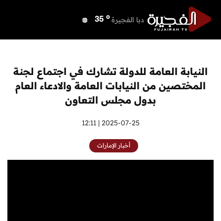
o
دبي
38
o
دبا الفجيرة
35
o
مسافي
35
o
الشارقة
37
o
عجمان
37
النيابة العامة للدولة تشارك في اجتماع لجنة
o
أم القيوين
37
المختصين من النيابات العامة والادعاء العام
o
راس الخيمة
37
بدول مجلس التعاون
o
الفجيرة
34
2025-07-25 | 12:11
أخبار الإمارات