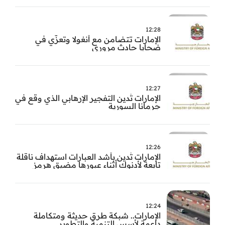
12:28
الإمارات تتضامن مع أنغولا وتعزّي في
ضحايا حادث مروري
12:27
الإمارات تُدين التفجير الإرهابي الذي وقع في
جرمانا السورية
12:26
الإمارات تُدين بأشد العبارات استهداف ناقلة
تابعة لأدنوك أثناء عبورها مضيق هرمز
12:24
الإمارات.. شبكة طرق حديثة ومتكاملة
داعمة لأسس التنمية والتطوير