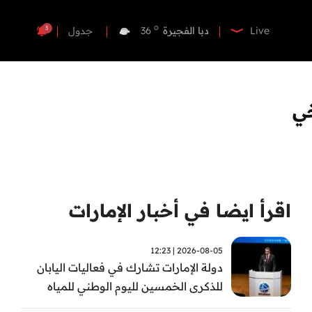
o
دبي
36
o
دبا الفجيرة
36
3
Live
جدول
o
مسافي
36
o
الشارقة
35
o
عجمان
35
خي
o
أم القيوين
36
o
راس الخيمة
36
o
الفجيرة
36
اقرأ ايضا في أخبار الإمارات
2026-08-05 | 12:23
دولة الإمارات تشارك في فعاليات اليابان
للذكرى الخمسين لليوم الوطني للمياه
وأسبوع المياه