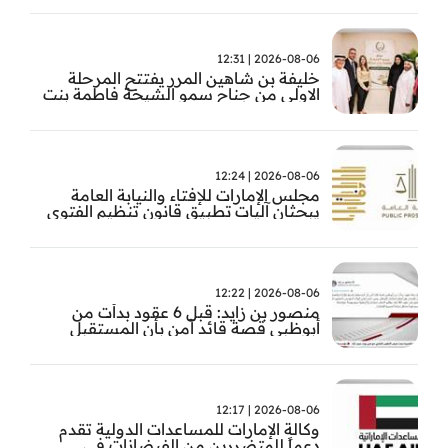
2026-08-06 | 12:31
خليفة بن شاهين المرر يفتتح المرحلة
الاولى من جناح سمو الشيخة فاطمة بنت
مبارك للجراحة النسائية والتوليد في
مستشفى المقاصد
2026-08-06 | 12:24
مجلس الإمارات للإفتاء والنيابة العامة
يبحثان آليات تطبيق قانون تنظيم الفتوى
وضبط المخالفات
2026-08-06 | 12:22
منصور بن زايد: قبل 6 عقود بدأت من
أبوظبي قصة قائد آمن بأن المستقبل
يُصنع بالإرادة والعمل
2026-08-06 | 12:17
وكالة الإمارات للمساعدات الدولية تقدم
دعماً للمتضررين من الفيضانات في