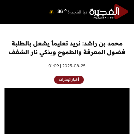
o
دبي
39
o
دبا الفجيرة
36
o
مسافي
36
o
الشارقة
40
o
عجمان
40
محمد بن راشد: نريد تعليماً يشعل بالطلبة
o
أم القيوين
39
فضول المعرفة والطموح ويذكي نار الشغف
o
راس الخيمة
40
o
الفجيرة
2025-08-25 | 01:09
35
أخبار الإمارات