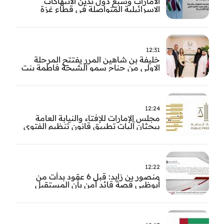
الامارات وسبع دول تدين الانتهاكات
الاسرائيلية المتواصلة في قطاع غزة
12:31
خليفة بن شاهين المرر يفتتح المرحلة
الاولى من جناح سمو الشيخة فاطمة بنت
مبارك للجراحة النسائية والتوليد في
مستشفى المقاصد
12:24
مجلس الإمارات للإفتاء والنيابة العامة
يبحثان آليات تطبيق قانون تنظيم الفتوى
وضبط المخالفات
12:22
منصور بن زايد: قبل 6 عقود بدأت من
أبوظبي قصة قائد آمن بأن المستقبل
يُصنع بالإرادة والعمل