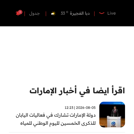
o
دبي
36
o
دبا الفجيرة
33
3
Live
جدول
o
مسافي
33
o
الشارقة
33
o
عجمان
33
o
أم القيوين
34
o
راس الخيمة
32
o
الفجيرة
33
اقرأ ايضا في أخبار الإمارات
2026-08-05 | 12:23
دولة الإمارات تشارك في فعاليات اليابان
للذكرى الخمسين لليوم الوطني للمياه
وأسبوع المياه