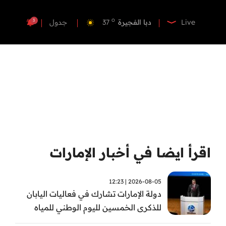
o
دبي
36
o
دبا الفجيرة
37
3
Live
جدول
o
مسافي
37
o
الشارقة
36
o
عجمان
35
o
أم القيوين
35
o
راس الخيمة
36
o
الفجيرة
36
اقرأ ايضا في أخبار الإمارات
2026-08-05 | 12:23
دولة الإمارات تشارك في فعاليات اليابان
للذكرى الخمسين لليوم الوطني للمياه
وأسبوع المياه