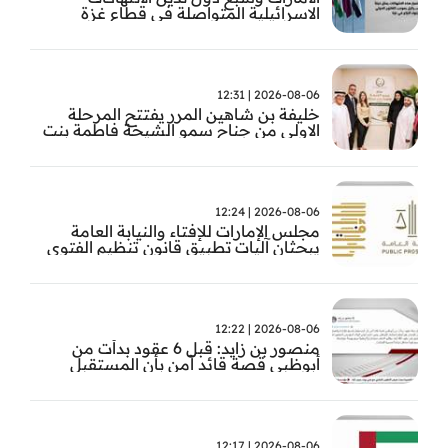
الاسرائيلية المتواصلة في قطاع غزة
2026-08-06 | 12:31
خليفة بن شاهين المرر يفتتح المرحلة
الاولى من جناح سمو الشيخة فاطمة بنت
مبارك للجراحة النسائية والتوليد في
مستشفى المقاصد
2026-08-06 | 12:24
مجلس الإمارات للإفتاء والنيابة العامة
يبحثان آليات تطبيق قانون تنظيم الفتوى
وضبط المخالفات
2026-08-06 | 12:22
منصور بن زايد: قبل 6 عقود بدأت من
أبوظبي قصة قائد آمن بأن المستقبل
يُصنع بالإرادة والعمل
2026-08-06 | 12:17