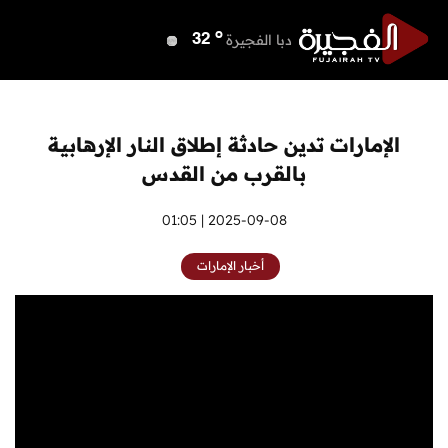
o
دبي
36
o
دبا الفجيرة
32
o
مسافي
32
o
الشارقة
34
o
عجمان
34
الإمارات تدين حادثة إطلاق النار الإرهابية
o
أم القيوين
34
بالقرب من القدس
o
راس الخيمة
33
o
الفجيرة
2025-09-08 | 01:05
32
أخبار الإمارات