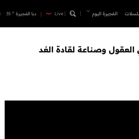
o
دبي
40
o
لسلات
الفجيرة اليوم
دبا الفجيرة
35
Live
o
مسافي
35
o
الشارقة
42
o
عجمان
40
ي العقول وصناعة لقادة الغد
o
أم القيوين
39
o
راس الخيمة
39
o
الفجيرة
35