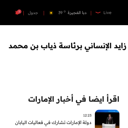
o
دبي
40
o
دبا الفجيرة
39
2
Live
جدول
o
مسافي
39
o
الشارقة
42
o
عجمان
40
يد الإنساني برئاسة ذياب بن محمد
o
أم القيوين
40
o
راس الخيمة
40
o
الفجيرة
38
اقرأ ايضا في أخبار الإمارات
12:23
دولة الإمارات تشارك في فعاليات اليابان