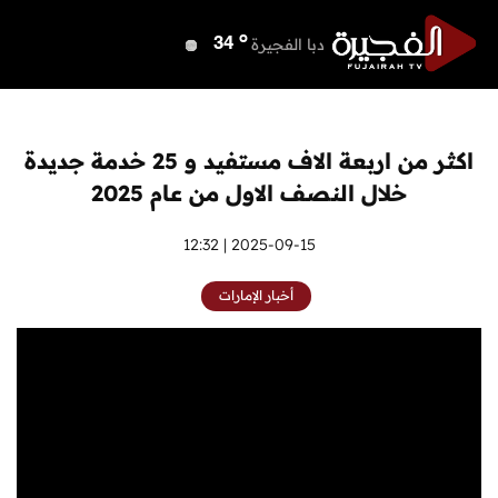
o
دبي
40
o
دبا الفجيرة
34
o
مسافي
34
o
الشارقة
39
o
عجمان
40
اكثر من اربعة الاف مستفيد و 25 خدمة جديدة
o
أم القيوين
40
خلال النصف الاول من عام 2025
o
راس الخيمة
40
o
الفجيرة
2025-09-15 | 12:32
33
أخبار الإمارات