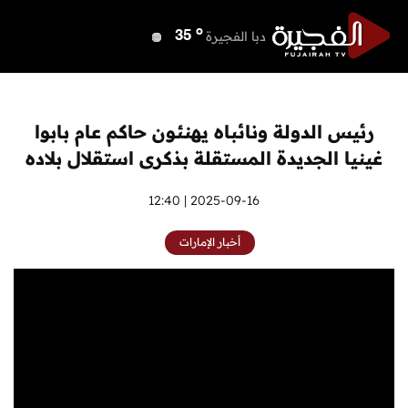
o
دبي
38
o
دبا الفجيرة
35
o
مسافي
35
o
الشارقة
38
o
عجمان
37
رئيس الدولة ونائباه يهنئون حاكم عام بابوا
o
أم القيوين
37
غينيا الجديدة المستقلة بذكرى استقلال بلاده
o
راس الخيمة
38
o
الفجيرة
2025-09-16 | 12:40
34
أخبار الإمارات