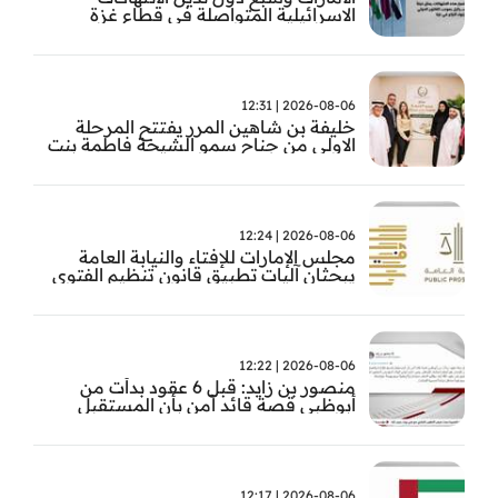
الاسرائيلية المتواصلة في قطاع غزة
2026-08-06 | 12:31
خليفة بن شاهين المرر يفتتح المرحلة
الاولى من جناح سمو الشيخة فاطمة بنت
مبارك للجراحة النسائية والتوليد في
مستشفى المقاصد
2026-08-06 | 12:24
مجلس الإمارات للإفتاء والنيابة العامة
يبحثان آليات تطبيق قانون تنظيم الفتوى
وضبط المخالفات
2026-08-06 | 12:22
منصور بن زايد: قبل 6 عقود بدأت من
أبوظبي قصة قائد آمن بأن المستقبل
يُصنع بالإرادة والعمل
2026-08-06 | 12:17