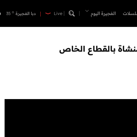
o
دبي
38
o
لسلات
الفجيرة اليوم
دبا الفجيرة
35
Live
o
مسافي
35
o
الشارقة
38
o
عجمان
37
o
أم القيوين
37
o
راس الخيمة
37
o
الفجيرة
34