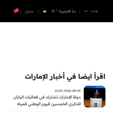
o
دبي
35
o
دبا الفجيرة
33
3
Live
جدول
o
مسافي
33
o
الشارقة
33
o
عجمان
33
o
أم القيوين
33
o
راس الخيمة
34
o
الفجيرة
33
اقرأ ايضا في أخبار الإمارات
2026-08-05 | 12:23
دولة الإمارات تشارك في فعاليات اليابان
للذكرى الخمسين لليوم الوطني للمياه
وأسبوع المياه