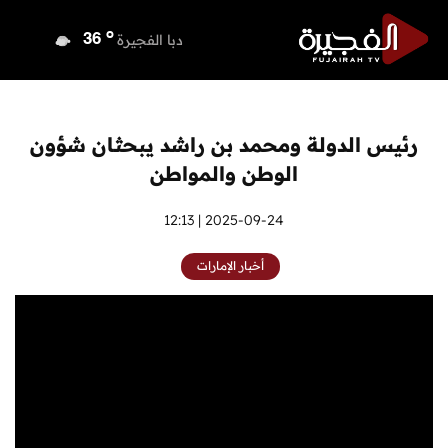
o
دبي
36
o
دبا الفجيرة
36
o
مسافي
36
o
الشارقة
35
o
عجمان
35
رئيس الدولة ومحمد بن راشد يبحثان شؤون
o
أم القيوين
36
الوطن والمواطن
o
راس الخيمة
36
o
الفجيرة
2025-09-24 | 12:13
36
أخبار الإمارات