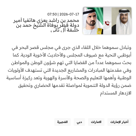
2026-07-17 | 07:50
محمد بن راشد يعزي هاتفيا أمير
دولة قطر بوفاة الشيخ حمد بن
خليفة آل ثاني
وتبادل سموهما خلال اللقاء الذي جرى في مجلس قصر البحر في
أبوظبي التحية مع ضيوف المجلس والأحاديث الأخوية الودية. كما
بحث سموهما عدداً من القضايا التي تهم شؤون الوطن والمواطن
وفي مقدمتها المبادرات والمشاريع الجديدة التي تستهدف الأولويات
الوطنية وأهمها التعليم والصحة والأسرة والهوية وتعد ركيزة أساسية
ضمن رؤية الدولة التنموية لمواصلة تقدمها الحضاري وتحقيق
الازدهار المستدام
أخبار الإمارات
الامارات
دبي
الفجيرة