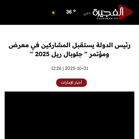
o
ابوظبي
38
o
دبي
36
o
دبا الفجيرة
31
o
مسافي
31
o
الشارقة
34
رئيس الدولة يستقبل المشاركين في معرض
o
عجمان
33
ومؤتمر " جلوبال ريل 2025 "
o
أم القيوين
34
o
راس الخيمة
2025-10-01 | 12:26
34
o
الفجيرة
31
أخبار الإمارات