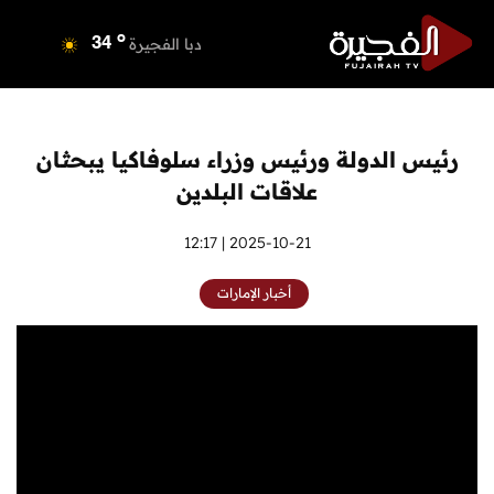
o
دبي
35
o
دبا الفجيرة
34
o
مسافي
34
o
الشارقة
33
o
عجمان
33
رئيس الدولة ورئيس وزراء سلوفاكيا يبحثان
o
أم القيوين
33
علاقات البلدين
o
راس الخيمة
34
o
الفجيرة
2025-10-21 | 12:17
33
أخبار الإمارات