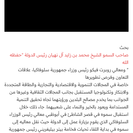
بحث
صاحب السمو الشيخ محمد بن زايد آل نهيان رئيس الدولة "حفظه
الله
" ومعالي روبرت فيكو رئيس وزراء جمهورية سلوفاكيا، علاقات
التعاون وفرص تطويرها
خاصة في المجالات التنموية والاقتصادية والتجارية والطاقة المتجددة
والابتكار وتكنولوجيا المستقبل بجانب المجالات الثقافية وغيرها من
الجوانب بما يخدم مصالح البلدين ورؤيتهما تجاه تحقيق التنمية
المستدامة ويعود بالخير والنماء على شعبيهما. جاء ذلك خلال
استقبال سموه في قصر الشاطئ في أبوظبي معالي رئيس الوزراء
السلوفاكي الذي يقوم بزيارة عمل إلى الدولة حيث نقل معاليه إلى
سموه في بداية اللقاء تحيات فخامة بيتر بيليغريني رئيس جمهورية