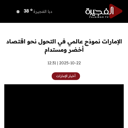
o
دبي
38
o
دبا الفجيرة
38
o
مسافي
38
o
الشارقة
37
o
عجمان
37
الإمارات نموذج عالمي في التحول نحو اقتصاد
o
أم القيوين
37
أخضر ومستدام
o
راس الخيمة
39
o
الفجيرة
2025-10-22 | 12:31
37
أخبار الإمارات