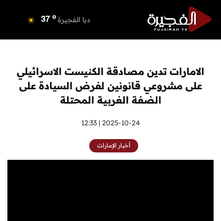
o
دبي
37
o
دبا الفجيرة
37
o
مسافي
37
o
الشارقة
38
o
عجمان
37
الامارات تدين مصادقة الكنيست الاسرائيلي
o
أم القيوين
37
على مشروعي قانونين لفرض السيادة على
o
راس الخيمة
37
الضفة الغربية المحتلة
o
الفجيرة
36
2025-10-24 | 12:33
أخبار الإمارات