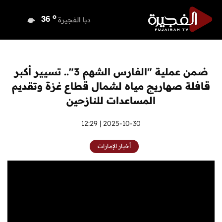
o
دبي
36
o
دبا الفجيرة
36
o
مسافي
36
o
الشارقة
35
o
عجمان
35
ضمن عملية "الفارس الشهم 3".. تسيير أكبر
o
أم القيوين
36
قافلة صهاريج مياه لشمال قطاع غزة وتقديم
o
راس الخيمة
36
المساعدات للنازحين
o
الفجيرة
36
2025-10-30 | 12:29
أخبار الإمارات