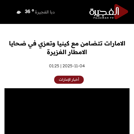
o
دبي
37
o
دبا الفجيرة
36
o
مسافي
36
o
الشارقة
36
o
عجمان
36
الامارات تتضامن مع كينيا وتعزي في ضحايا
o
أم القيوين
36
الامطار الغزيرة
o
راس الخيمة
36
o
الفجيرة
2025-11-04 | 01:25
34
أخبار الإمارات