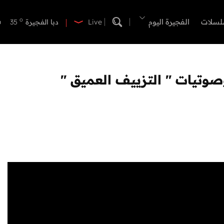
o
دبي
38
o
لسلات
الفجيرة اليوم
دبا الفجيرة
35
Live
o
مسافي
35
o
الشارقة
37
o
عجمان
37
صوتيات " التزييف العميق "
o
أم القيوين
37
o
راس الخيمة
38
o
الفجيرة
34