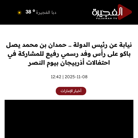
o
دبي
40
o
دبا الفجيرة
38
o
مسافي
38
o
الشارقة
41
o
عجمان
39
نيابة عن رئيس الدولة .. حمدان بن محمد يصل
o
أم القيوين
39
باكو على رأس وفد رسمي رفيع للمشاركة في
o
راس الخيمة
40
احتفالات أذربيجان بيوم النصر
o
الفجيرة
38
2025-11-08 | 12:42
أخبار الإمارات