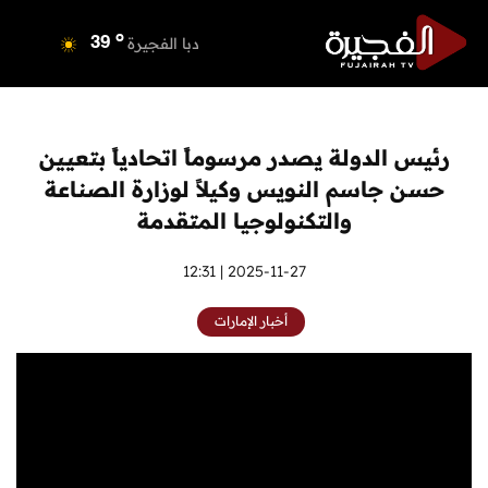
o
دبي
41
o
دبا الفجيرة
39
o
مسافي
39
o
الشارقة
41
o
عجمان
40
رئيس الدولة يصدر مرسوماً اتحادياً بتعيين
o
أم القيوين
40
حسـن جاسم النويس وكيلاً لوزارة الصناعة
o
راس الخيمة
40
والتكنولوجيا المتقدمة
o
الفجيرة
39
2025-11-27 | 12:31
أخبار الإمارات