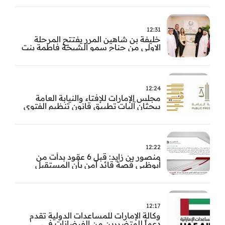
12:31
خليفة بن شاهين المرر يفتتح المرحلة
الاولى من جناح سمو الشيخة فاطمة بنت
مبارك للجراحة النسائية والتوليد في
مستشفى المقاصد
12:24
مجلس الإمارات للإفتاء والنيابة العامة
يبحثان آليات تطبيق قانون تنظيم الفتوى
وضبط المخالفات
12:22
منصور بن زايد: قبل 6 عقود بدأت من
أبوظبي قصة قائد آمن بأن المستقبل
يُصنع بالإرادة والعمل
12:17
وكالة الإمارات للمساعدات الدولية تقدم
دعماً للمتضررين من الفيضانات في