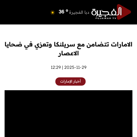
o
دبي
39
o
دبا الفجيرة
36
o
مسافي
36
o
الشارقة
40
o
عجمان
40
الامارات تتضامن مع سريلنكا وتعزي في ضحايا
o
أم القيوين
39
الاعصار
o
راس الخيمة
40
o
الفجيرة
2025-11-29 | 12:29
35
أخبار الإمارات