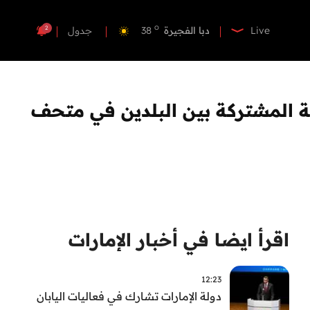
o
دبي
39
o
دبا الفجيرة
38
2
Live
جدول
o
مسافي
38
o
الشارقة
39
o
عجمان
39
جنة المشتركة بين البلدين في متحف
o
أم القيوين
39
o
راس الخيمة
40
o
الفجيرة
38
اقرأ ايضا في أخبار الإمارات
12:23
دولة الإمارات تشارك في فعاليات اليابان