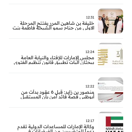
12:31
خليفة بن شاهين المرر يفتتح المرحلة
الاولى من جناح سمو الشيخة فاطمة بنت
مبارك للجراحة النسائية والتوليد في
مستشفى المقاصد
12:24
مجلس الإمارات للإفتاء والنيابة العامة
يبحثان آليات تطبيق قانون تنظيم الفتوى
وضبط المخالفات
12:22
منصور بن زايد: قبل 6 عقود بدأت من
أبوظبي قصة قائد آمن بأن المستقبل
يُصنع بالإرادة والعمل
12:17
وكالة الإمارات للمساعدات الدولية تقدم
دعماً للمتضررين من الفيضانات في