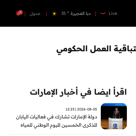
o
دبي
35
o
دبا الفجيرة
35
3
Live
جدول
o
مسافي
35
o
الشارقة
34
o
عجمان
34
تباقية العمل الحكومي
o
أم القيوين
34
o
راس الخيمة
33
o
الفجيرة
35
اقرأ ايضا في أخبار الإمارات
2026-08-05 | 12:23
دولة الإمارات تشارك في فعاليات اليابان
للذكرى الخمسين لليوم الوطني للمياه
وأسبوع المياه