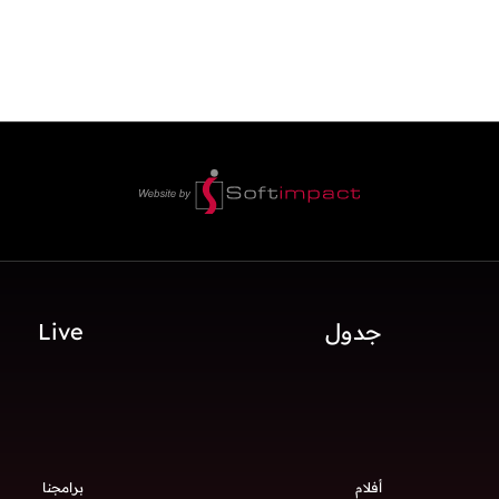
جدول
Live
أفلام
برامجنا