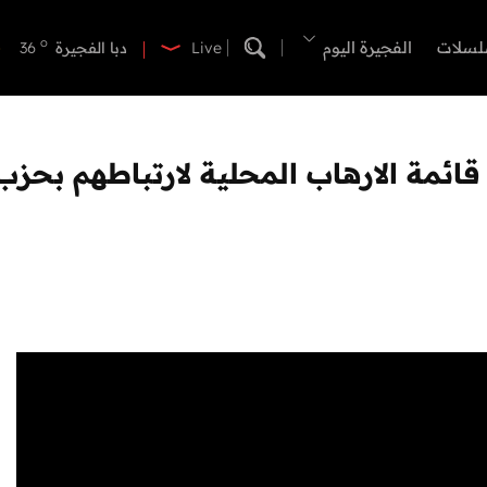
o
دبي
39
o
لسلات
الفجيرة اليوم
دبا الفجيرة
36
Live
o
مسافي
36
o
الشارقة
40
o
عجمان
40
o
أم القيوين
39
o
راس الخيمة
40
o
الفجيرة
35