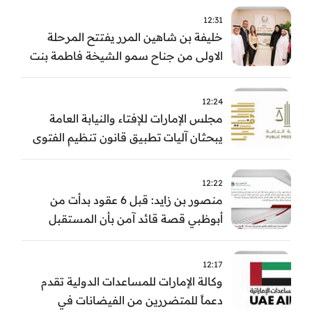
12:31
خليفة بن شاهين المرر يفتتح المرحلة
الاولى من جناح سمو الشيخة فاطمة بنت
مبارك للجراحة النسائية والتوليد في
مستشفى المقاصد
12:24
مجلس الإمارات للإفتاء والنيابة العامة
يبحثان آليات تطبيق قانون تنظيم الفتوى
وضبط المخالفات
12:22
منصور بن زايد: قبل 6 عقود بدأت من
أبوظبي قصة قائد آمن بأن المستقبل
يُصنع بالإرادة والعمل
12:17
وكالة الإمارات للمساعدات الدولية تقدم
دعماً للمتضررين من الفيضانات في